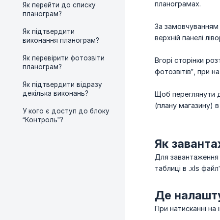
планограмах.
Як перейти до списку
планограм?
За замовчуванням 
Як підтвердити
верхній панелі лів
виконання планограм?
Як перевірити фотозвіти
Вгорі сторінки ро
планограм?
фотозвітів”, при н
Як підтвердити відразу
декілька виконань?
Щоб переглянути д
(плану магазину) в
У кого є доступ до блоку
“Контроль”?
Як заванта
Для завантаження т
таблиці в .xls файл”
Де налашту
При натисканні на 