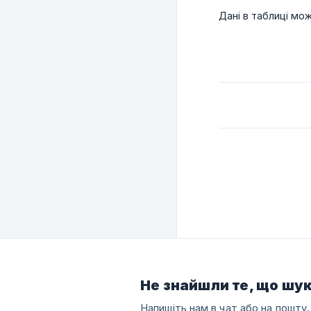
Дані в таблиці мо
Не знайшли те, що шу
Напишіть нам в чат або на пошту.