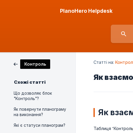
PlanoHero Helpdesk
Статті на:
Контрол
Контроль
Як взаємо
Схожі статті
Що дозволяє блок
"Контроль"?
Як повернути планограму
Як взає
на виконання?
Які є статуси планограм?
Таблиця “Контроль 