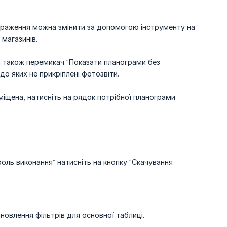
ображення можна змінити за допомогою інструменту на
 магазинів.
 а також перемикач “Показати планограми без
 до яких не прикріплені фотозвіти.
іщена, натисніть на рядок потрібної планограми
роль виконання” натисніть на кнопку “Скачування
ановлення фільтрів для основної таблиці.