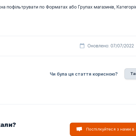
жна пофільтрувати по Форматах або Групах магазинів, Категорі
Оновлено: 07/07/2022
Та
Чи була ця стаття корисною?
кали?
Поспілкуйтеся з нами в 