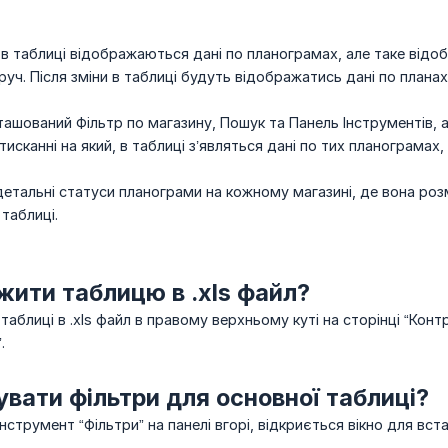
в таблиці відображаються дані по планограмах, але таке від
оруч. Після зміни в таблиці будуть відображатись дані по планах
зташований Фільтр по магазину, Пошук та Панель Інструментів,
атисканні на який, в таблиці з’являться дані по тих планограмах,
етальні статуси планограми на кожному магазині, де вона розм
 таблиці.
жити таблицю в .xls файл?
аблиці в .xls файл в правому верхньому куті на сторінці “Конт
.
вати фільтри для основної таблиці?
інструмент “Фільтри” на панелі вгорі, відкриється вікно для вст