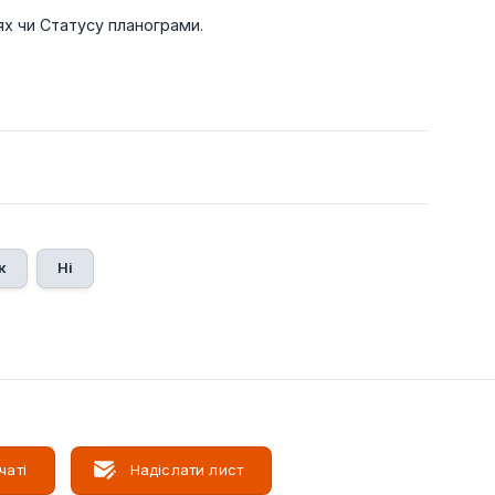
ях чи Статусу планограми.
к
Ні
чаті
Надіслати лист