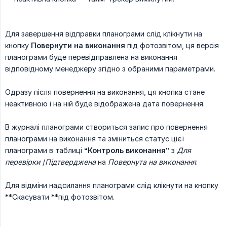
Для завершення відправки планограми слід клікнути на
кнопку
Повернути на виконання
під фотозвітом, ця версія
планограми буде перевідправлена на виконання
відповідному менеджеру згідно з обраними параметрами.
Одразу після повернення на виконання, ця кнопка стане
неактивною і на ній буде відображена дата повернення.
В журналі планограми створиться запис про повернення
планограми на виконання та зміниться статус цієї
планограми в таблиці
“Контроль виконання”
з
Для 
перевірки
/
Підтверджена
на
Повернута на виконання
.
Для відміни надсилання планограми слід клікнути на кнопку
**Скасувати **під фотозвітом.