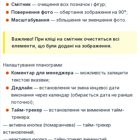
Смітник
— очищення всіх позначок і фігур;
Повернення фото
— обертання зображення на 90°;
Масштабування
— збільшення чи зменшення фото.
Важливо!
При кліці на смітник очистяться всі
елементи, що були додані на зображення.
Налаштування планограми:
Коментар для менеджера
— можливість залишити
текстові вказівки;
Дедлайн
— встановлення чи зміна кінцевої дати
виконання через календар (обирається дата не раніше
поточної);
Тайм-трекер
— встановлення чи вимкнення тайм-
трекера:
— активна кнопка (помаранчева) — тайм-трекер
встановлений;
— неактивна кнопка — тайм-трекер вимкнутий.