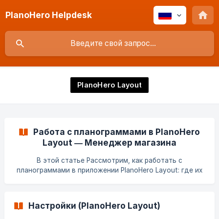
PlanoHero Helpdesk
PlanoHero Layout
Работа с планограммами в PlanoHero
Layout — Менеджер магазина
В этой статье Рассмотрим, как работать с
планограммами в приложении PlanoHero Layout: где их
найти, какая информация отображается и какие
действия доступны. Содержание Вкладка
"Планограммы" Работа со списком планограмм Работа
Настройки (PlanoHero Layout)
с планограммой Как выполнить планограмму Как