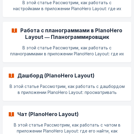
пользоваться трекером времени Вкладка "Пла
В этой статье Рассмотрим, как работать с
настройками в приложении PlanoHero Layout: где их
найти, какие параметры доступны и как они влияют на
работу с планограммами. Настройки Настройки в
приложении PlanoHero Layout позволяют адаптировать
Работа с планограммами в PlanoHero
работу под ваши задачи и сделать взаимодействие с
Layout — Планограммировщик
планограммами быстрее и удобнее. Чтобы открыть
вкладку "Настройки", нажмите на соо
В этой статье Рассмотрим, как работать с
планограммами в приложении PlanoHero Layout: где их
найти, какую информацию они содержат и какие
действия доступны пользователю. Содержание
Вкладка "Планограммы" Работа со списком планограмм
Дашборд (PlanoHero Layout)
Работа с планограммой Вкладка "Планограммы" После
перехода на вкладку "Планограммы" открывается
В этой статье Рассмотрим, как работать с дашбордом
страница со списком планограмм. ![](https://storag
в приложении PlanoHero Layout: просматривать
информацию о планограммах и анализировать
показатели их выполнения. Вкладка "Дашборд" Во
время работы с планограммами важно быстро
Чат (PlanoHero Layout)
понимать, какие задачи требуют внимания: что
необходимо выполнить, проверить и доработать.
В этой статье Рассмотрим, как работать с чатом в
Дашборд в PlanoHero Layout объединяет всю
приложении PlanoHero Layout: где его найти, как