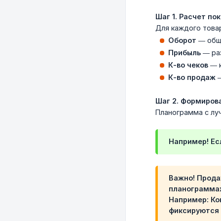
Шаг 1. Расчет по
Для каждого това
Оборот
— обща
Прибыль
— ра
К-во чеков
— к
К-во продаж
—
Шаг 2. Формиров
Планограмма с луч
Например! Е
Важно! Прода
планограммах
Например: Ко
фиксируются 