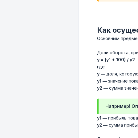
Как осущес
Основным предмето
Доли оборота, при
у = (у1 * 100) / у2
где:
у
— доля, которую 
у1
— значение пока
у2
— сумма значен
Например! О
у1
— прибыль тов
у
2 — сумма прибы