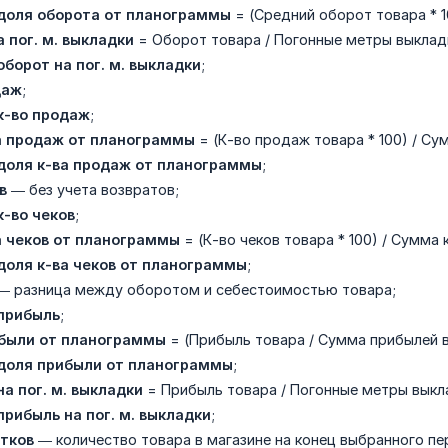
доля оборота от планограммы
= (Средний оборот товара * 1
 пог. м. выкладки
= Оборот товара / Погонные метры выклад
борот на пог. м. выкладки
;
даж
;
к-во продаж
;
а продаж от планограммы
= (К-во продаж товара * 100) / Су
доля к-ва продаж от планограммы
;
в
— без учета возвратов;
к-во чеков
;
а чеков от планограммы
= (К-во чеков товара * 100) / Сумма 
доля к-ва чеков от планограммы
;
— разница между оборотом и себестоимостью товара;
прибыль
;
были от планограммы
= (Прибыль товара / Сумма прибылей в
доля прибыли от планограммы
;
а пог. м. выкладки
= Прибыль товара / Погонные метры выкл
рибыль на пог. м. выкладки
;
атков
— количество товара в магазине на конец выбранного пе