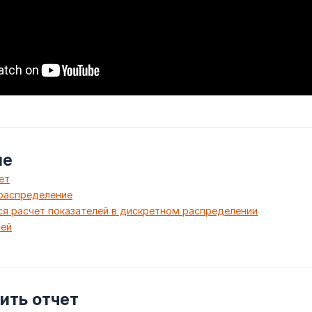
ие
ет
распределение
ся расчет показателей в дискретном распределении
лей
ить отчет