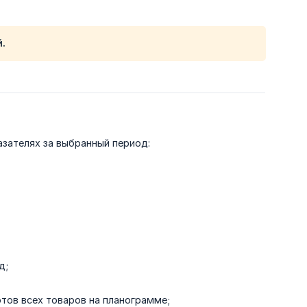
.
азателях за выбранный период:
д;
отов всех товаров на планограмме;