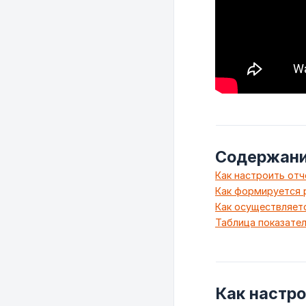
Содержан
Как настроить отч
Как формируется 
Как осуществляет
Таблица показате
Как настро