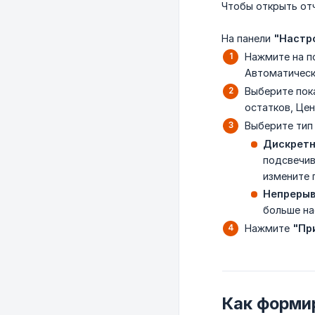
Чтобы открыть от
На панели
"Настр
Нажмите на п
Автоматическ
Выберите пок
остатков, Цен
Выберите тип
Дискрет
подсвечив
измените 
Непреры
больше на
Нажмите
"Пр
Как форми