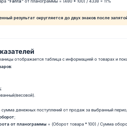
вара
"Fanta"
от планограммы = (480 * 100) / 4338 = 11%
нный результат округляется до двух знаков после запятой
оказателей
раницы отображается таблица с информацией о товарах и пок
варов
:
д
;
ванный/весовой).
сумма денежных поступлений от продаж за выбранный перио
оборот
;
рота от планограммы
= (Оборот товара * 100) / Сумма обор