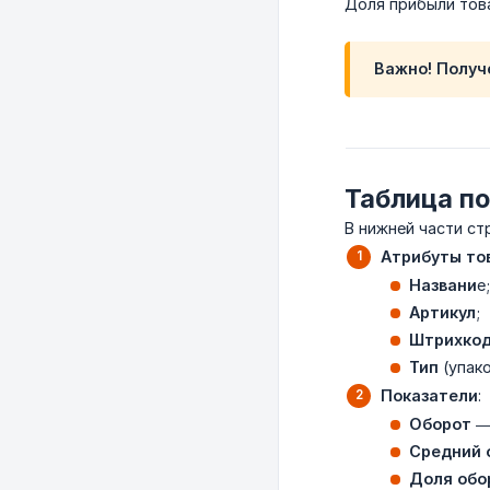
Доля прибыли то
Важно! Получе
Таблица п
В нижней части ст
Атрибуты то
Названи
е;
Артикул
;
Штрихко
Тип
(упако
Показатели
:
Оборот
— 
Средний 
Доля обо