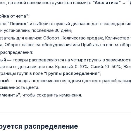
чет, на левой панели инструментов нажмите
"Аналитика"
→
"
ойка отчета"
:
оле
"Период"
и выберите нужный диапазон дат в календаре и
и установлены последние 30 дней;
азатель для анализа: Оборот, Количество продаж, Количество
а, Оборот на пог. м. оборудования или Прибыль на пог. м. об
 распределения:
ный
— товары распределяются на четыре группы в зависимости
ается отдельным цветом: Красный: 0–10%; Синий: 10–50%; Же
границы групп в поле
"Группы распределения"
;
вный
— товары подсвечиваются одним цветом с разной насыще
сыщенность цвета.
именить"
, чтобы сохранить изменения.
руется распределение