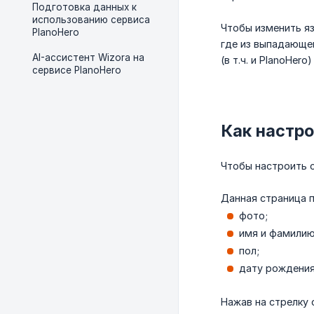
Подготовка данных к
использованию сервиса
Чтобы изменить яз
PlanoHero
где из выпадающе
AI-ассистент Wizora на
(в т.ч. и PlanoHer
сервисе PlanoHero
Как настр
Чтобы настроить с
Данная страница 
фото;
имя и фамилию
пол;
дату рождения
Нажав на стрелку 