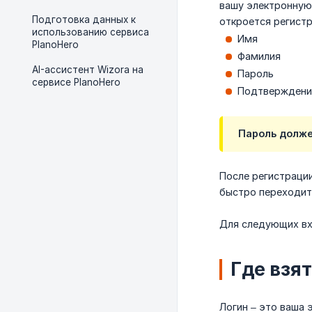
вашу электронную 
Подготовка данных к
откроется регистр
использованию сервиса
Имя
PlanoHero
Фамилия
AI-ассистент Wizora на
Пароль
сервисе PlanoHero
Подтверждени
Пароль должен
После регистрации
быстро переходить
Для следующих вх
Где взя
Логин – это ваша 