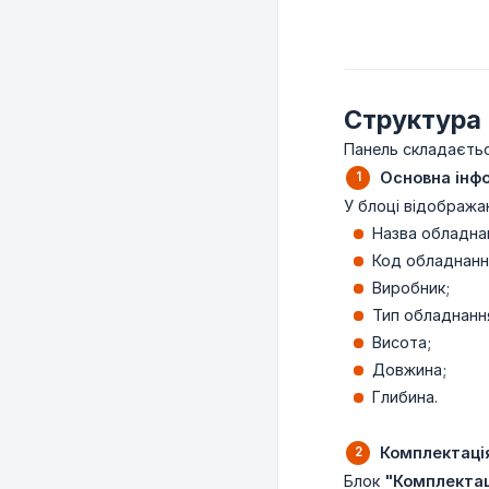
Структура 
Панель складаєтьс
Основна інф
У блоці відобража
Назва обладна
Код обладнанн
Виробник;
Тип обладнанн
Висота;
Довжина;
Глибина.
Комплектаці
Блок
"Комплектац