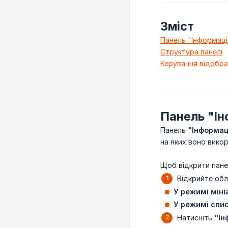
Зміст
Панель "Інформаці
Структура панелі
Керування відобр
Панель "Ін
Панель
"Інформац
на яких воно вико
Щоб відкрити пане
Відкрийте обл
У режимі мін
У режимі спи
Натисніть
"Ін