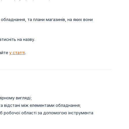
бладнання, та плани магазинів, на яких вони
атисніть на назву.
тайте
у статті
.
ірному вигляді;
та відстані між елементами обладнання;
 робочої області за допомогою інструмента