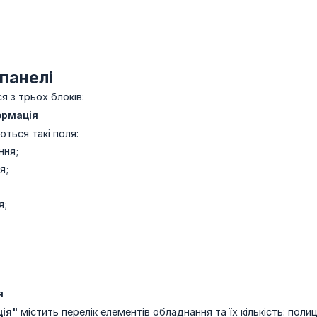
панелі
я з трьох блоків:
ормація
ються такі поля:
ння;
я;
я;
я
ія"
містить перелік елементів обладнання та їх кількість: полиц