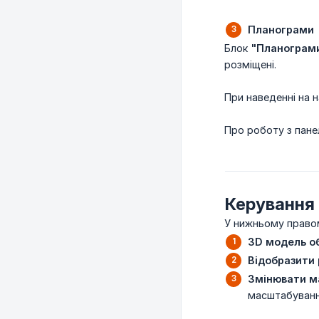
Планограми
Блок
"Планограм
розміщені.
При наведенні на н
Про роботу з пан
Керування
У нижньому правом
3D модель о
Відобразити
Змінювати м
масштабуван