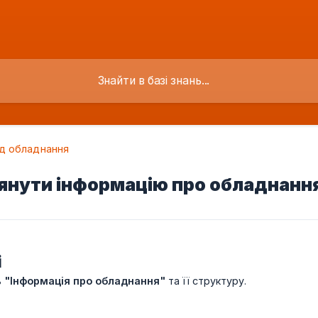
д обладнання
янути інформацію про обладнанн
і
ь
"Інформація про обладнання"
та її структуру.