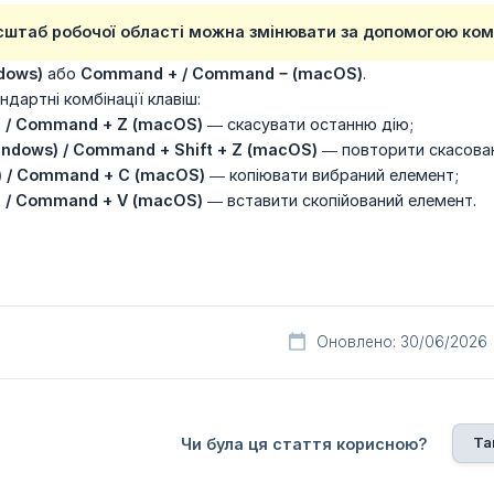
сштаб робочої області можна змінювати за допомогою комб
ndows)
або
Command + / Command − (macOS)
.
ндартні комбінації клавіш:
s) / Command + Z (macOS)
— скасувати останню дію;
(Windows) / Command + Shift + Z (macOS)
— повторити скасован
s) / Command + C (macOS)
— копіювати вибраний елемент;
s) / Command + V (macOS)
— вставити скопійований елемент.
Оновлено: 30/06/2026
Та
Чи була ця стаття корисною?