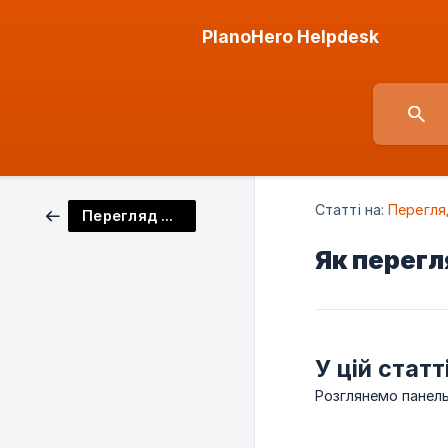
PlanoHero Helpdesk
Статті на:
Перегля
Перегляд обладнання
Як перегл
У цій статт
Розглянемо панел