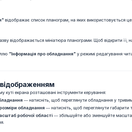
и"
відображає список планограм, на яких використовується це о
азву відображається мініатюра планограми. Щоб відкрити її, н
еллю
"Інформація про обладнання"
у режимі редагування чи
 відображенням
у куті екрана розташовані інструменти керування:
бладнання
— натисніть, щоб переглянути обладнання у тривим
 розміри обладнання
— натисніть, щоб переглянути габарити 
асштаб робочої області
— збільшуйте або зменшуйте масштаб
ня.