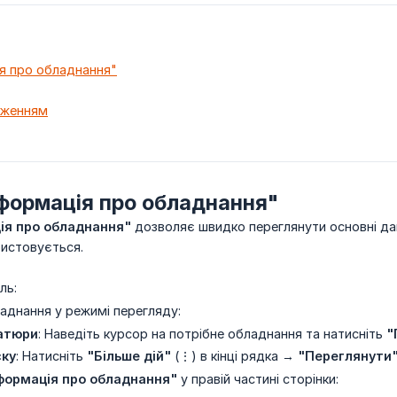
я про обладнання"
аженням
формація про обладнання"
ія про обладнання"
дозволяє швидко переглянути основні дан
ристовується.
ль:
аднання у режимі перегляду:
іатюри
: Наведіть курсор на потрібне обладнання та натисніть
"
ску
: Натисніть
"Більше дій"
(⋮) в кінці рядка →
"Переглянути
формація про обладнання"
у правій частині сторінки: