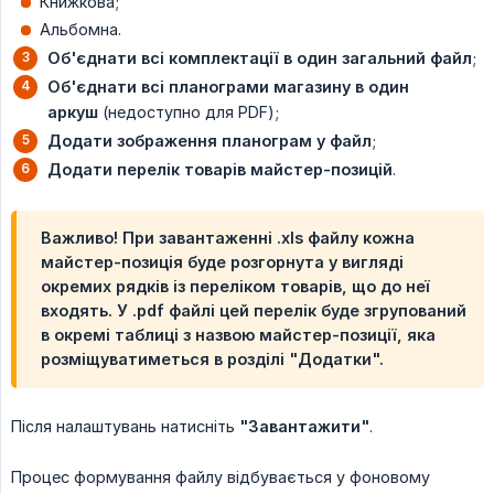
Книжкова;
Альбомна.
Об'єднати всі комплектації в один загальний файл
;
Об'єднати всі планограми магазину в один 
аркуш
(недоступно для PDF);
Додати зображення планограм у файл
;
Додати перелік товарів майстер-позицій
.
Важливо! При завантаженні .xls файлу кожна
майстер-позиція буде розгорнута у вигляді
окремих рядків із переліком товарів, що до неї
входять. У .pdf файлі цей перелік буде згрупований
в окремі таблиці з назвою майстер-позиції, яка
розміщуватиметься в розділі "Додатки".
Після налаштувань натисніть
"Завантажити"
.
Процес формування файлу відбувається у фоновому