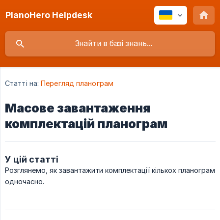
PlanoHero Helpdesk
Статті на:
Перегляд планограм
Масове завантаження
комплектацій планограм
У цій статті
Розглянемо, як завантажити комплектації кількох планограм
одночасно.