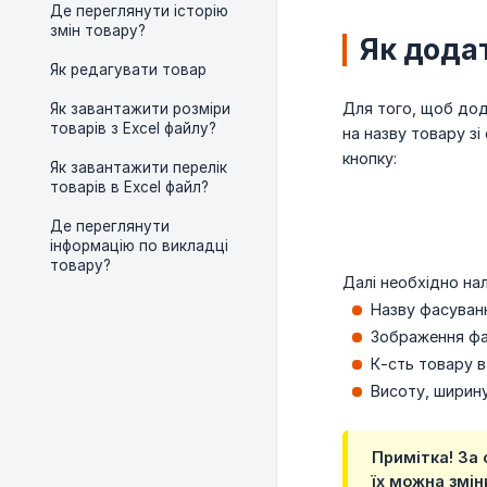
Де переглянути історію
змін товару?
Як дода
Як редагувати товар
Для того, щоб дод
Як завантажити розміри
товарів з Excel файлу?
на назву товару зі 
кнопку:
Як завантажити перелік
товарів в Excel файл?
Де переглянути
інформацію по викладці
товару?
Далі необхідно на
Назву фасуван
Зображення фа
К-сть товару в 
Висоту, ширину
Примітка! За
їх можна змін