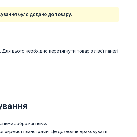
ування було додано до товару.
Для цього необхідно перетягнути товар з лівої панелі
ування
ізними зображеннями.
ної окремої планограми. Це дозволяє враховувати