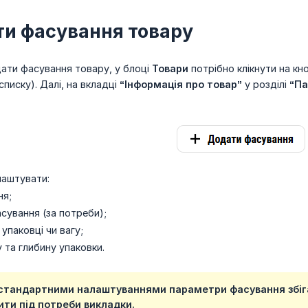
ти фасування товару
ати фасування товару, у блоці
Товари
потрібно клікнути на кн
списку). Далі, на вкладці
“Інформація про товар”
у розділі
“Па
лаштувати:
ня;
сування (за потреби);
упаковці чи вагу;
 та глибину упаковки.
 стандартними налаштуваннями параметри фасування збіг
ити під потреби викладки.