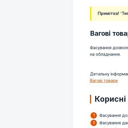
Примітка! “Ти
Вагові тов
Фасування дозволя
на обладнання.
Детальну інформац
Вагові товари
Корисні
Фасування до
Фасування дає