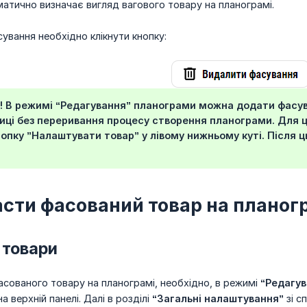
атично визначає вигляд вагового товару на планограмі.
ування необхідно клікнути кнопку:
! В режимі
“Редагування”
планограми можна додати фасува
иці без переривання процесу створення планограми. Для ц
нопку
”Налаштувати товар”
у лівому нижньому куті. Після 
асти фасований товар на планог
 товари
сованого товару на планограмі, необхідно, в режимі
“Редагув
а верхній панелі. Далі в розділі
“Загальні налаштування”
зі с