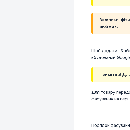
Важливо! Фізи
дюймах.
Щоб додати
“Зоб
вбудований Google
Примітка! Дл
Для товару передб
фасування на перш
Порядок фасування