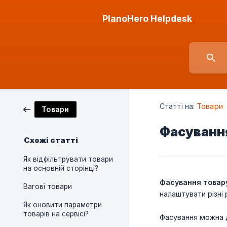
PlanoHero Helpdesk
Статті на:
Товари
Товари
Фасуванн
Схожі статті
Як відфільтрувати товари
на основній сторінці?
Фасування товар
Вагові товари
налаштувати різні
Як оновити параметри
товарів на сервісі?
Фасування можна 