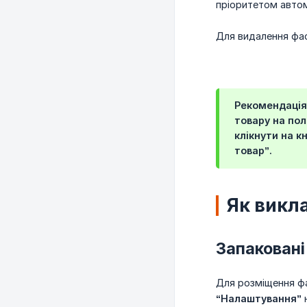
пріоритетом автом
Для видалення фас
Рекомендація
товару на пол
клікнути на к
товар”
.
Як викл
Запаковані
Для розміщення фа
“Налаштування”
н