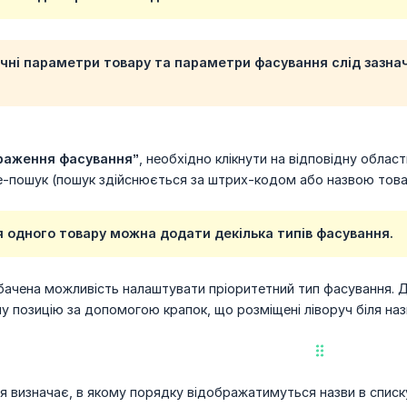
чні параметри товару та параметри фасування слід зазнач
раження фасування”
, необхідно клікнути на відповідну обла
-пошук (пошук здійснюється за штрих-кодом або назвою това
я одного товару можна додати декілька типів фасування.
ачена можливість налаштувати пріоритетний тип фасування. Д
у позицію за допомогою крапок, що розміщені ліворуч біля наз
 визначає, в якому порядку відображатимуться назви в спис