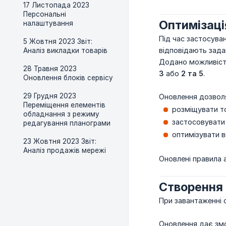
17 Листопада 2023
Персональні
Оптимізаці
налаштування
Під час застосува
5 Жовтня 2023 Звіт:
відповідають зад
Аналіз викладки товарів
Додано можливість
28 Травня 2023
3
або
2 та 5
.
Оновлення блоків сервісу
29 Грудня 2023
Оновлення дозвол
Переміщення елементів
розміщувати то
обладнання з режиму
застосовувати 
редагування планограми
оптимізувати в
23 Жовтня 2023 Звіт:
Аналіз продажів мережі
Оновлені правила 
Створення 
При завантаженні 
Оновлення дає змо