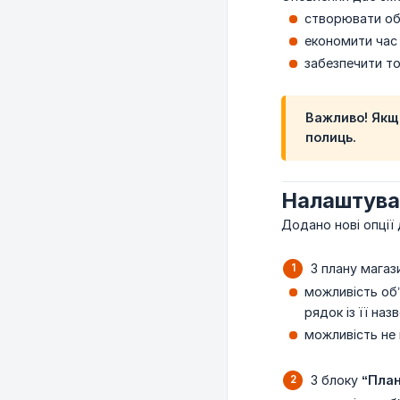
створювати об
економити час 
забезпечити то
Важливо! Якщо
полиць.
Налаштува
Додано нові опції
З плану магаз
можливість об
рядок із її на
можливість не
З блоку
“Пла