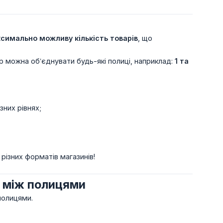
симально можливу кількість товарів
, що
р можна об’єднувати будь-які полиці, наприклад:
1 та 
них рівнях;
різних форматів магазинів!
й між полицями
полицями.