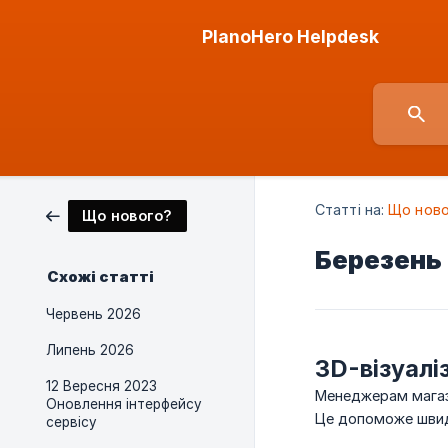
PlanoHero Helpdesk
Статті на:
Що ново
Що нового?
Березень
Схожі статті
Червень 2026
Липень 2026
3D-візуалі
12 Вересня 2023
Менеджерам магази
Оновлення інтерфейсу
Це допоможе швидш
сервісу