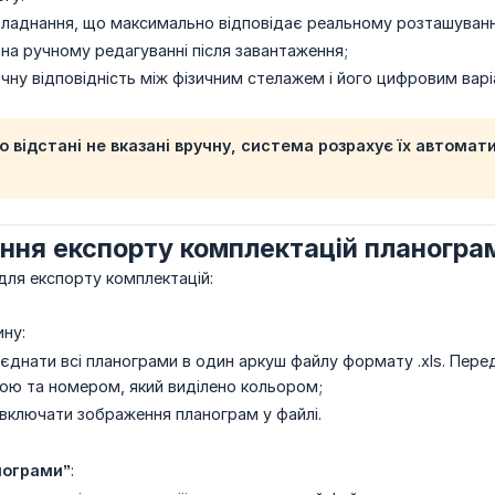
ладнання, що максимально відповідає реальному розташуванню
на ручному редагуванні після завантаження;
чну відповідність між фізичним стелажем і його цифровим варі
 відстані не вказані вручну, система розрахує їх автомати
ння експорту комплектацій планогра
 для експорту комплектацій:
ину:
’єднати всі планограми в один аркуш файлу формату .xls. Пер
звою та номером, який виділено кольором;
 включати зображення планограм у файлі.
нограми”
: