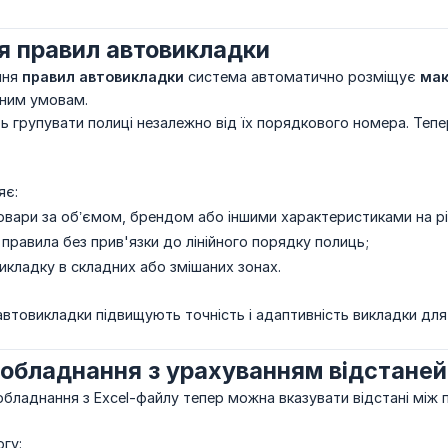
я правил автовикладки
ння
правил автовикладки
система автоматично розміщує
мак
аним умовам.
 групувати полиці незалежно від їх порядкового номера. Тепе
яє:
вари за об’ємом, брендом або іншими характеристиками на різ
правила без прив'язки до лінійного порядку полиць;
икладку в складних або змішаних зонах.
автовикладки підвищують точність і адаптивність викладки для 
обладнання з урахуванням відстане
обладнання з Excel-файлу тепер можна вказувати відстані між 
гу: