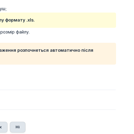
уш;
у формату .xls.
розмір файлу.
таження розпочнеться автоматично після
к
Ні