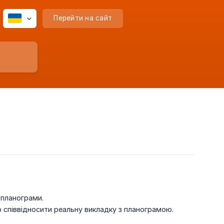
Перейти на сайт
 планограми.
 співвідносити реальну викладку з планограмою.