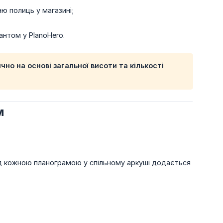
 полиць у магазині;
антом у PlanoHero.
чно на основі загальної висоти та кількості
м
ед кожною планограмою у спільному аркуші додається