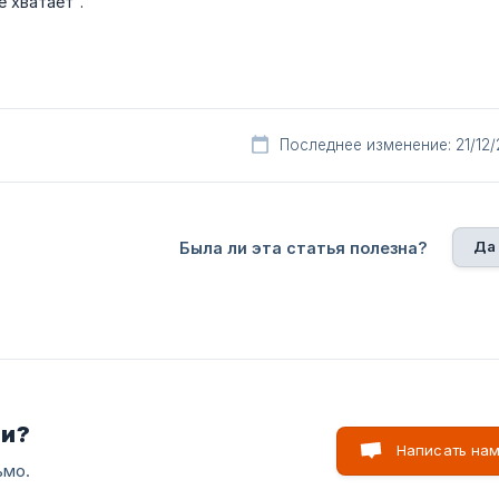
е хватает".
Последнее изменение: 21/12
Да
Была ли эта статья полезна?
ли?
Написать на
ьмо.