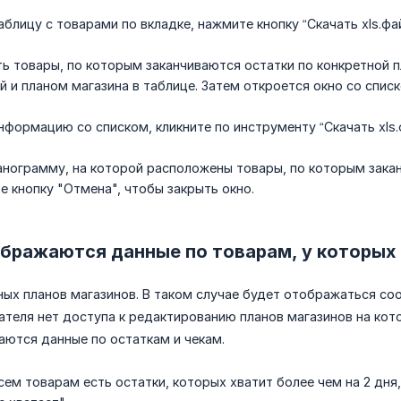
аблицу с товарами по вкладке, нажмите кнопку “Скачать xls.фа
ь товары, по которым заканчиваются остатки по конкретной п
 и планом магазина в таблице. Затем откроется окно со списк
нформацию со списком, кликните по инструменту “Скачать xls.
нограмму, на которой расположены товары, по которым закан
е кнопку "Отмена", чтобы закрыть окно.
ображаются данные по товарам, у которых
ных планов магазинов. В таком случае будет отображаться соо
вателя нет доступа к редактированию планов магазинов на кот
аются данные по остаткам и чекам.
всем товарам есть остатки, которых хватит более чем на 2 дн