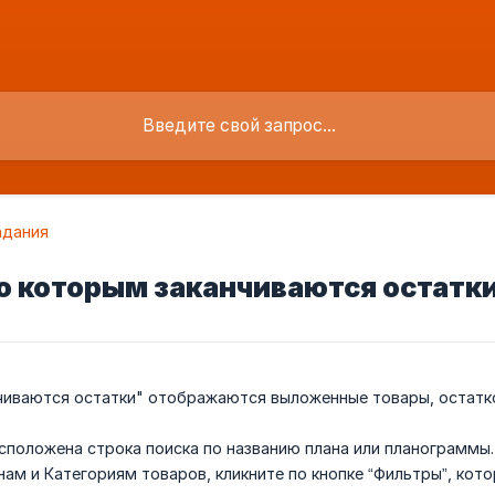
адания
о которым заканчиваются остатк
чиваются остатки" отображаются выложенные товары, остатко
сположена строка поиска по названию плана или планограммы
нам и Категориям товаров, кликните по кнопке “Фильтры”, кот