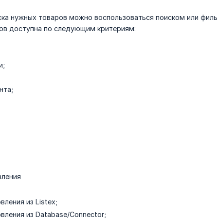
ска нужных товаров можно воспользоваться поиском или филь
ов доступна по следующим критериям:
и;
нта;
;
вления
ления из Listex;
вления из Database/Connector;