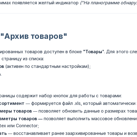
аммах появляется желтый индикатор
("На планограмме обнару
 "Архив товаров"
ированных товаров доступен в блоке
"Товары
". Для этого сл
страницу из списка:
ов
(активен по стандартным настройкам);
в
.
раницы содержит набор кнопок для работы с товарами:
сортимент 
— формируется файл .xls, который автоматически 
змеры товаров
— позволяет обновить данные о размерах това
аметры товаров —
позволяет выполнить массовое обновление
tex или Connector;
ать
— восстанавливает ранее заархивированные товары и возв