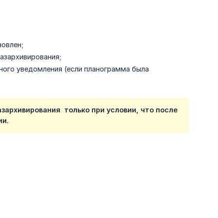
новлен;
разархивирования;
ного уведомления (если планограмма была
азархивирования только при условии, что после
ии.