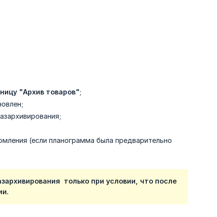
ницу "Архив товаров"
;
новлен;
разархивирования;
омления (если планограмма была предварительно
азархивирования только при условии, что после
ии.