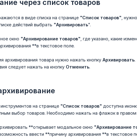
ание через список товаров
ражаются в виде списка на странице
"Список товаров"
, нужн
списке действий выбрать
"Архивировать
".
ьное окно
"Архивирование товаров"
, где указано, какие изм
архивирования **в текстовое поле.
я архивирования товара нужно нажать кнопку
Архивировать
.
вия следует нажать на кнопку
Отменить
.
архивирование
и инструментов на странице
"Список товаров"
доступна иконк
пным выбор товаров. Необходимо нажать на флажок в правом в
*Архивировать **открывает модальное окно
"Архивирование т
возможность ввести **причину архивирования **в текстовое п