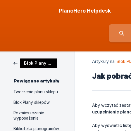
PlanoHero Helpdesk
Artykuły na:
Blok P
Blok Plany sklepów
Jak pobra
Powiązane artykuły
Tworzenie planu sklepu
Blok Plany sklepów
Aby wczytać zestaw
uzupelnienie plan
Rozmieszczenie
wyposażenia
Aby wyświetlić list
Biblioteka planogramów